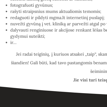
fotografuoti gyvūnus;
rašyti straipsnius mums aktualiomis temomis;
redaguoti ir pildyti mgma.lt internetinį puslapį;
nuvežti gyvūną į vet. kliniką ar parvežti atgal p
dalyvauti renginiuose ir akcijose renkant lėšas b
gydymui suteikti;
ir…
Jei radai teigini
ų, į kuriuos atsakei „taip“,
skam
šiandien! Gali būti, kad tavo pastangomis benami
šeimini
Jie visi turi teis