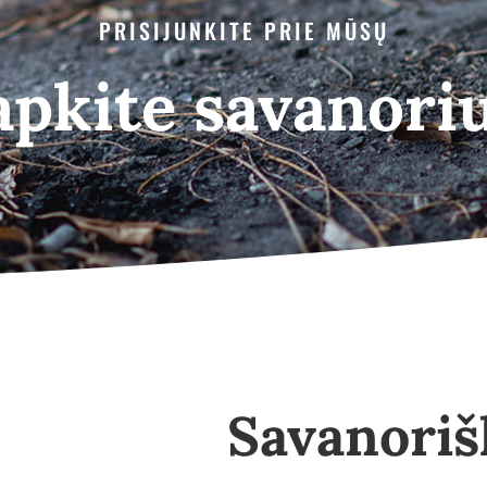
PRISIJUNKITE PRIE MŪSŲ
apkite savanoriu!
Savanoriš