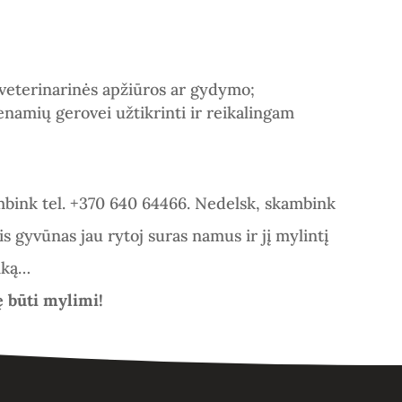
o veterinarinės apžiūros ar gydymo;
enamių gerovei užtikrinti ir reikalingam
bink tel. +370 640 64466.
Nedelsk, skambink
s gyvūnas jau rytoj suras namus ir jį mylintį
nką…
ę būti
mylimi!