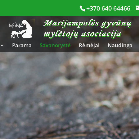
+370 640 64466
Parama
Savanorystė
Rėmėjai
Naudinga