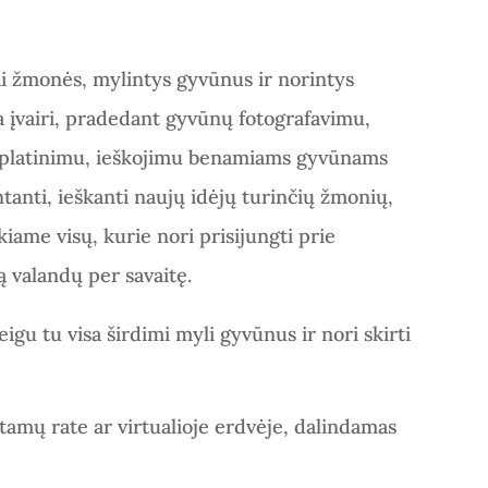
ai žmonės, mylintys gyvūnus ir norintys
a įvairi, pradedant gyvūnų fotografavimu,
mų platinimu, ieškojimu benamiams gyvūnams
anti, ieškanti naujų idėjų turinčių žmonių,
kiame visų, kurie nori prisijungti prie
ą valandų per savaitę.
gu tu visa širdimi myli gyvūnus ir nori skirti
tamų rate ar virtualioje erdvėje, dalindamas