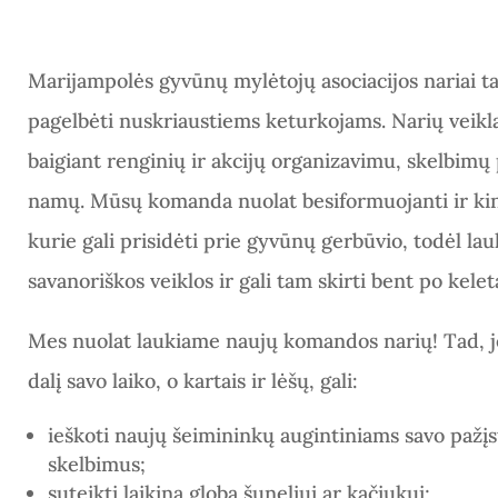
Marijampolės gyvūnų mylėtojų asociacijos nariai t
pagelbėti nuskriaustiems keturkojams. Narių veikl
baigiant renginių ir akcijų organizavimu, skelbi
namų. Mūsų komanda nuolat besiformuojanti ir kint
kurie gali prisidėti prie gyvūnų gerbūvio, todėl lau
savanoriškos veiklos ir gali tam skirti bent po kelet
Mes nuolat laukiame naujų komandos narių! Tad, jei
dalį savo laiko, o kartais ir lėšų, gali:
ieškoti nauj
ų šeimininkų augintiniams savo pažįs
skelbimus;
suteikti laikiną globą šuneliui ar kačiukui;