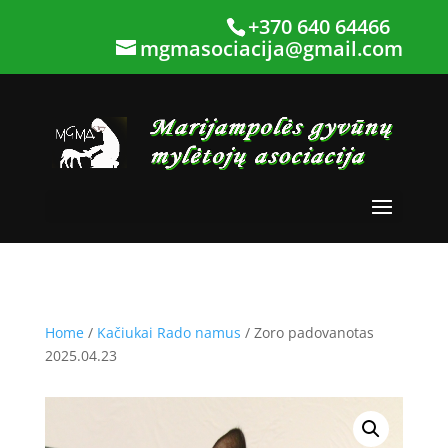
+370 640 64466
mgmasociacija@gmail.com
Home
/
Kačiukai Rado namus
/ Zoro padovanotas
2025.04.23