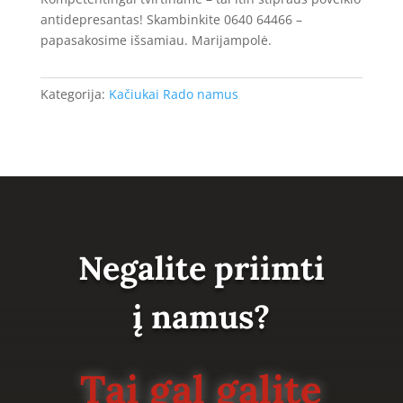
antidepresantas! Skambinkite 0640 64466 –
papasakosime išsamiau. Marijampolė.
Kategorija:
Kačiukai Rado namus
Negalite priimti
į namus?
Tai gal galite