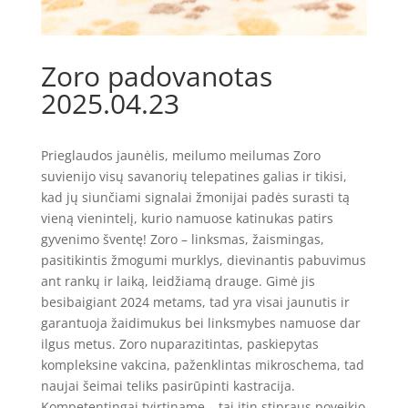
Zoro padovanotas
2025.04.23
Prieglaudos jaunėlis, meilumo meilumas Zoro
suvienijo visų savanorių telepatines galias ir tikisi,
kad jų siunčiami signalai žmonijai padės surasti tą
vieną vienintelį, kurio namuose katinukas patirs
gyvenimo šventę! Zoro – linksmas, žaismingas,
pasitikintis žmogumi murklys, dievinantis pabuvimus
ant rankų ir laiką, leidžiamą drauge. Gimė jis
besibaigiant 2024 metams, tad yra visai jaunutis ir
garantuoja žaidimukus bei linksmybes namuose dar
ilgus metus. Zoro nuparazitintas, paskiepytas
kompleksine vakcina, paženklintas mikroschema, tad
naujai šeimai teliks pasirūpinti kastracija.
Kompetentingai tvirtiname – tai itin stipraus poveikio