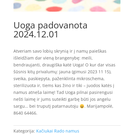
Uoga padovanota
2024.12.01
Atveriam savo lobių skrynią ir į namų paieškas
išleidžiam dar vieną brangenybę: meili,
bendraujanti, draugiška katė Uoga! O kur dar visas
šūsnis kitų privalumų: jauna (gimusi 2023 11 15),
sveika, paskiepyta, paženklinta mikroschema,
sterilizuota ir, tiems kas žino ir tiki – juodos katės į
namus atneša laimę! Tad Uoga pilnai pasirengusi
nešti laimę ir jums suteikti garbę būti jos angelu
sargu… bei truputį patarnautoju
. Marijampolė,
8640 64466.
Kategorija:
Kačiukai Rado namus