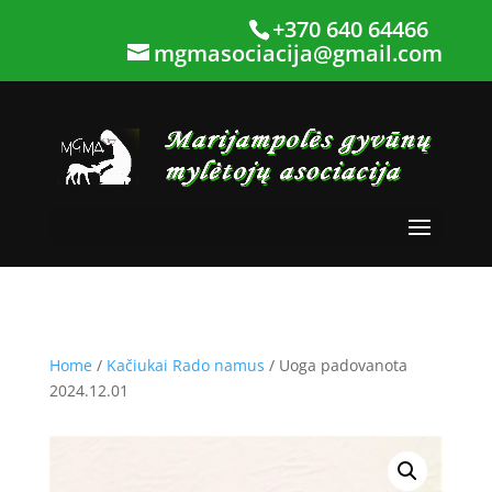
+370 640 64466
mgmasociacija@gmail.com
Home
/
Kačiukai Rado namus
/ Uoga padovanota
2024.12.01