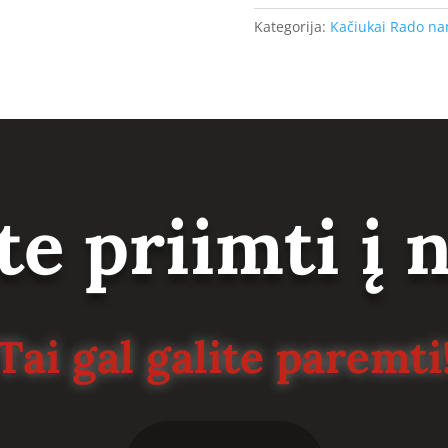
Kategorija:
Kačiukai Rado n
te priimti į
Tai gal galite paremti