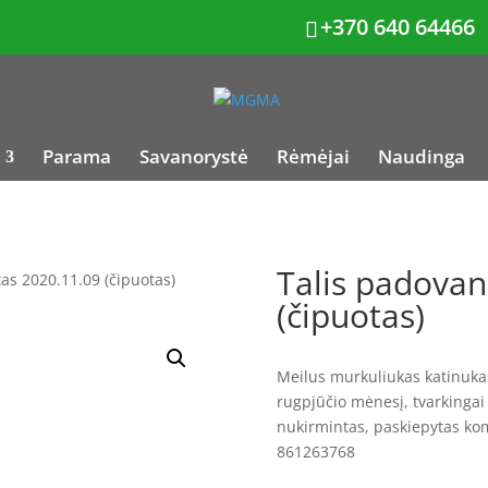
+370 640 64466
Parama
Savanorystė
Rėmėjai
Naudinga
Talis padovan
as 2020.11.09 (čipuotas)
(čipuotas)
Meilus murkuliukas katinuka
rugpjūčio mėnesį, tvarkingai 
nukirmintas, paskiepytas kom
861263768