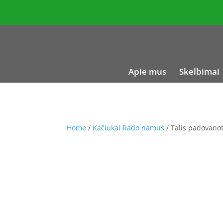
Apie mus
Skelbimai
Home
/
Kačiukai Rado namus
/ Talis padovanot