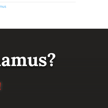
amus
 namus?
!