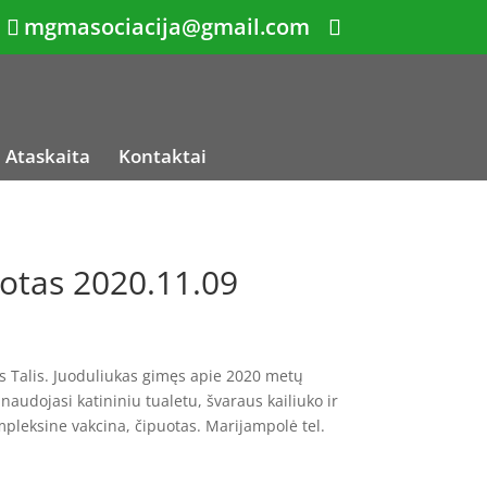
mgmasociacija@gmail.com
Ataskaita
Kontaktai
otas 2020.11.09
s Talis. Juoduliukas gimęs apie 2020 metų
naudojasi katininiu tualetu, švaraus kailiuko ir
pleksine vakcina, čipuotas. Marijampolė tel.