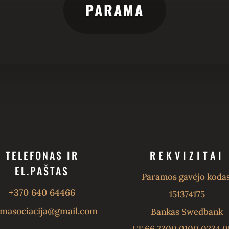
PARAMA
TELEFONAS IR
REKVIZITAI
EL.PAŠTAS
Paramos gavėjo kodas
+370 640 64466
151374175
masociacija@gmail.com
Bankas Swedbank
LT 66 7300 0100 0234 0