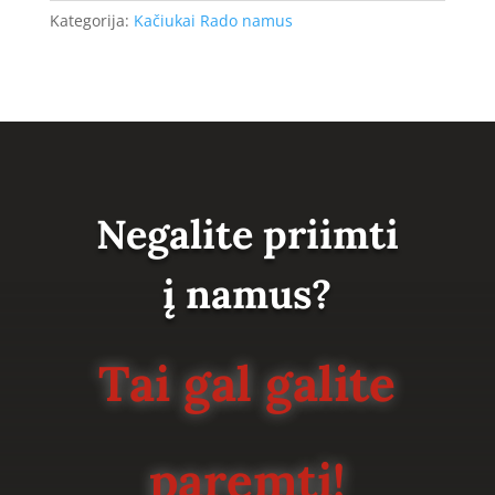
Kategorija:
Kačiukai Rado namus
Negalite priimti
į namus?
Tai gal galite
paremti!