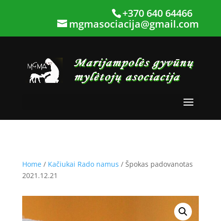
+370 640 64466
mgmasociacija@gmail.com
Home
/
Kačiukai Rado namus
/ Špokas padovanotas
2021.12.21