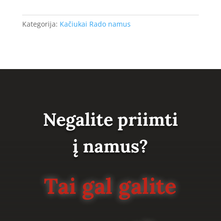
Kategorija:
Kačiukai Rado namus
Negalite priimti
į namus?
Tai gal galite