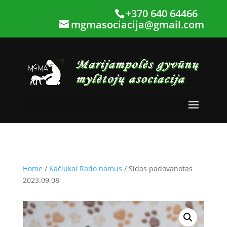
+370 640 64466
mgmasociacija@gmail.com
Home
/
Kačiukai Rado namus
/ Sidas padovanotas
2023.09.08