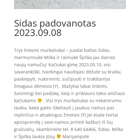
Sidas padovanotas
2023.09.08
Trys linksmi murkaliukai – juodai baltas Sidas,
marmurinukė Milka ir rainiukė Špilka jau dairosi
naujų namučių! Kačiukai gimę 2023.05.10, visi
savarankiški, tvarkingai naudojasi dėžute su kraiku,
paskiepyti, nukirminti, sučipuoti ir trokštantys
žmogaus dėmesio (Y) . Mažyliai labai linksmi,
žaismingi bei padūkę, kaip ir priklauso tokio amžiaus
kačiukams
. Visi trys murkaliukai su nekantrumu
laukia, kada galės iškeliauti į jaukius namus pas
mylinčius ir atsakingus žmones (Y) Jei esate tvirtai
apsisprendę į savo namus priimti kažkurį iš šių
gražuolių, skambinkite tel. 8 640 64466, Sidas, Milka
ir Špilka laukia Jūsų
Marijampolė