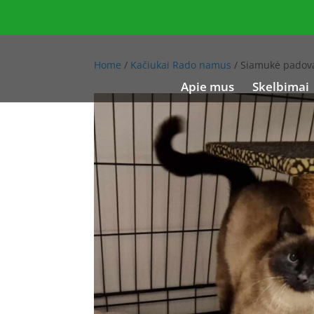
Home
/
Kačiukai Rado namus
/ Siamukė padov
Apie mus
Skelbimai