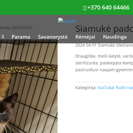
+370 640 64466
Siamukė pado
anota 2024.04.01
Parama
Savanorystė
Rėmėjai
Naudinga
2024 04 01 Siamukė iškeliav
Draugiška, meili katytė, var
sterilizuota, paskiepyta kom
pasiruošusi naujam gyvenim
Kategorija:
Kačiukai Rado n