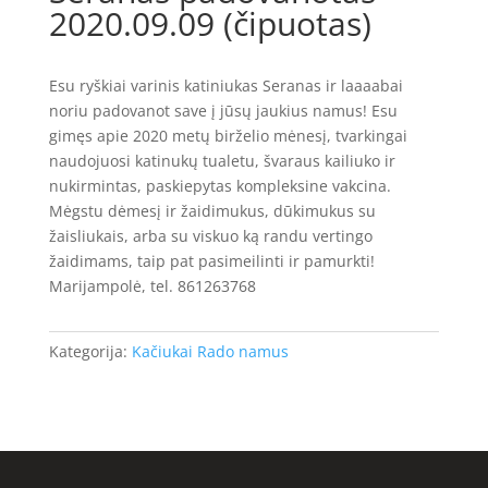
2020.09.09 (čipuotas)
Esu ryškiai varinis katiniukas Seranas ir laaaabai
noriu padovanot save į jūsų jaukius namus! Esu
gimęs apie 2020 metų birželio mėnesį, tvarkingai
naudojuosi katinukų tualetu, švaraus kailiuko ir
nukirmintas, paskiepytas kompleksine vakcina.
Mėgstu dėmesį ir žaidimukus, dūkimukus su
žaisliukais, arba su viskuo ką randu vertingo
žaidimams, taip pat pasimeilinti ir pamurkti!
Marijampolė, tel. 861263768
Kategorija:
Kačiukai Rado namus