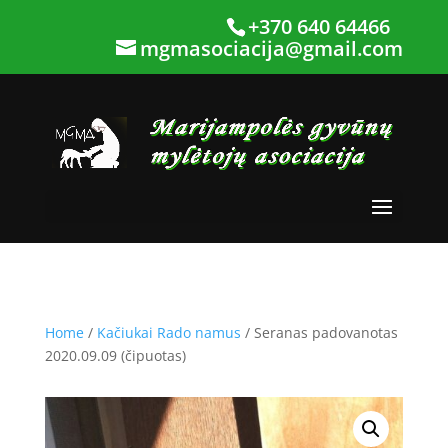
+370 640 64466
mgmasociacija@gmail.com
Home
/
Kačiukai Rado namus
/ Seranas padovanotas
2020.09.09 (čipuotas)