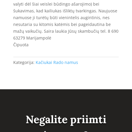
valyti dėl šiai veislei būdingo ašarojimo) bei
šukavimas, kad kailiukas išliktų tvarkingas. Naujuose
namuose ji turėtų būti vienintelis augintinis, nes
nesutaria su kitomis katėmis bei pageidautina be
mažų vaikučių. Saira laukia Jūsų skambučių tel. 8 690
63279 Marijampolė
Čipuota
Kategorija:
Kačiukai Rado namus
Negalite priimti