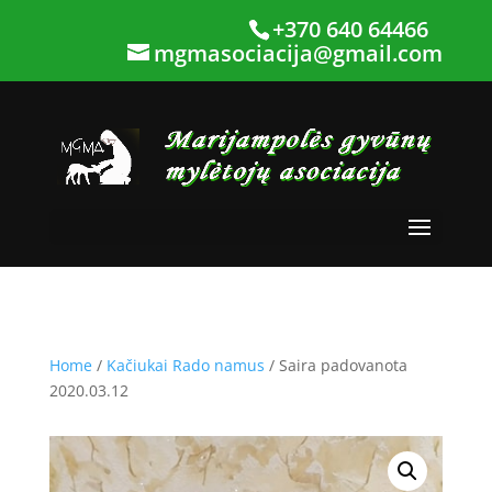
+370 640 64466
mgmasociacija@gmail.com
Home
/
Kačiukai Rado namus
/ Saira padovanota
2020.03.12