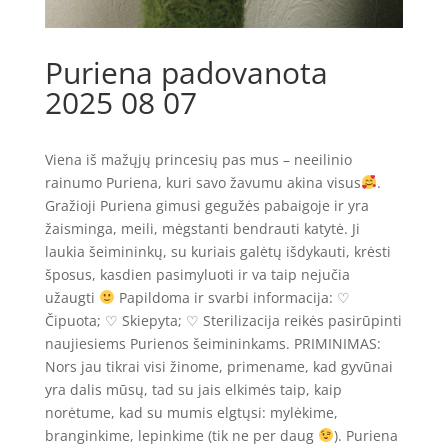
Puriena padovanota
2025 08 07
Viena iš mažųjų princesių pas mus – neeilinio
rainumo Puriena, kuri savo žavumu akina visus
.
Gražioji Puriena gimusi gegužės pabaigoje ir yra
žaisminga, meili, mėgstanti bendrauti katytė. Ji
laukia šeimininkų, su kuriais galėtų išdykauti, krėsti
šposus, kasdien pasimyluoti ir va taip nejučia
užaugti
Papildoma ir svarbi informacija: ♡
Čipuota; ♡ Skiepyta; ♡ Sterilizacija reikės pasirūpinti
naujiesiems Purienos šeimininkams. PRIMINIMAS:
Nors jau tikrai visi žinome, primename, kad gyvūnai
yra dalis mūsų, tad su jais elkimės taip, kaip
norėtume, kad su mumis elgtųsi: mylėkime,
branginkime, lepinkime (tik ne per daug
). Puriena