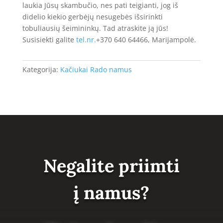
laukia Jūsų skambučio, nes pati teigianti, jog iš
didelio kiekio gerbėjų nesugebės išsirinkti
tobuliausių šeimininkų. Tad atraskite ją jūs!
Susisiekti galite
tel.nr.
+370 640 64466, Marijampolė.
Kategorija:
Kačiukai Rado namus
Negalite priimti
į namus?