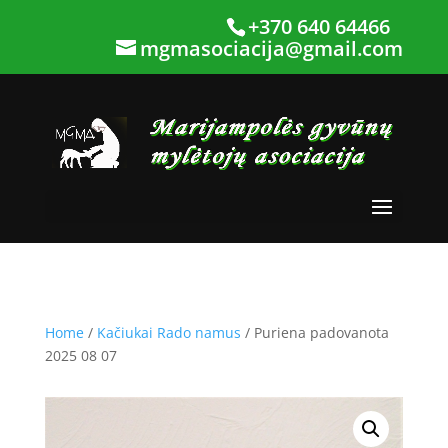
+370 640 64466
mgmasociacija@gmail.com
Home
/
Kačiukai Rado namus
/ Puriena padovanota
2025 08 07