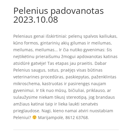
Pelenius padovanotas
2023.10.08
Peleniaus genai išskirtiniai: pelenų spalvos kailiukas,
kūno formos, gintarinių akių gilumas ir meilumas,
meilumas, meilumas… Ir čia nutiko gyvenimas: šis
neįtikėtinu prieraišumu žmogui apdovanotas katinas
atsidūrė gatvėje! Tas etapas jau praeitis. Dabar
Pelenius saugus, sotus, praėjęs visas būtinas
veterinarines procedūras, paskiepytas, paženklintas
mikroschema, kastruotas ir pasirengęs naujam
gyvenimui. Ir tik nuo mūsų, bičiuliai, priklauso, ar
sulaužysime niekam tikusį stereotipą, jog brandaus
amžiaus katinai taip ir lieka laukti senatvės
prieglaudose. Nagi, kieno namai atviri nuostabiam
Peleniui?
Marijampolė, 8612 63768.