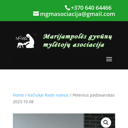
+370 640 64466
mgmasociacija@gmail.com
Home
/
Kačiukai Rado namus
/ Pelenius padovanotas
2023.10.08