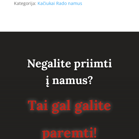
Kategorija:
Kačiukai Rado namus
Negalite priimti
į namus?
Tai gal galite
paremti!