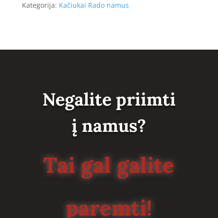
Kategorija:
Kačiukai Rado namus
Negalite priimti
į namus?
Tai gal galite
paremti!