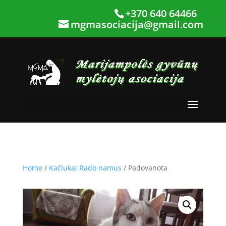
+370 640 64466
mgmasociacija@gmail.com
Home
/
Kačiukai Rado namus
/ Padovanota