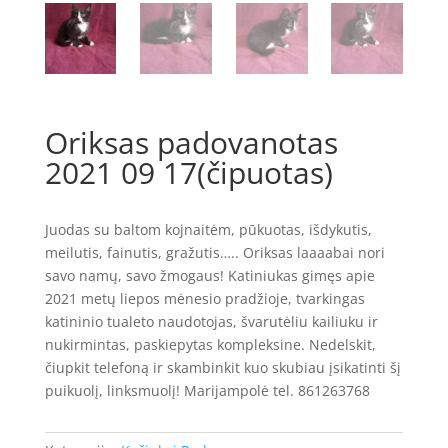
Oriksas padovanotas
2021 09 17(čipuotas)
Juodas su baltom kojnaitėm, pūkuotas, išdykutis,
meilutis, fainutis, gražutis….. Oriksas laaaabai nori
savo namų, savo žmogaus! Katiniukas gimęs apie
2021 metų liepos mėnesio pradžioje, tvarkingas
katininio tualeto naudotojas, švarutėliu kailiuku ir
nukirmintas, paskiepytas kompleksine. Nedelskit,
čiupkit telefoną ir skambinkit kuo skubiau įsikatinti šį
puikuolį, linksmuolį! Marijampolė tel. 861263768