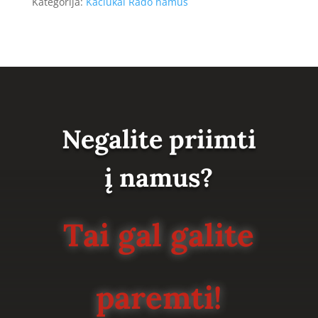
Kategorija:
Kačiukai Rado namus
Negalite priimti
į namus?
Tai gal galite
paremti!