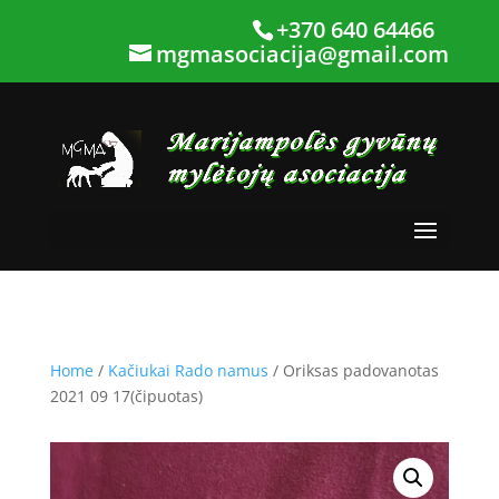
+370 640 64466
mgmasociacija@gmail.com
Home
/
Kačiukai Rado namus
/ Oriksas padovanotas
2021 09 17(čipuotas)