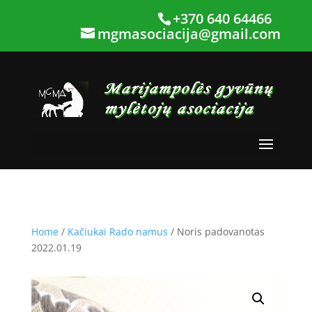
+370 640 64466
mgmasociacija@gmail.com
Home
/
Kačiukai Rado namus
/ Noris padovanotas
2022.01.19