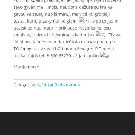
2021 m. spalio pradžioje. Bet jau šį tą spėjau nuveikti
savo gyvenime – moku naudotis dėžute su kraiku,
gavau vaistukų nuo kirminų, man atlikti greitieji
testai, kurių atsakymai neigiami
, o po to jau ir
pasiskiepinau. Kaip ir priklauso mažiukams, esu
smalsus, judrus ir žaismingas katinukas
. Tik va,
iki pilnos laimės man dar trūksta nuosavų namų ir
TO žmogaus. Ar gali būti mano žmogumi? Tuomet
paskambink tel. 8 690 63279, aš jau laukiu
Marijampolė
Kategorija:
Kačiukai Rado namus