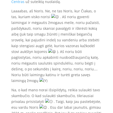
Centras
už suteiktą nuolaidą.
Laaaabas, aš Noris. Ne, ne tas Noris, kur Čiakas, o
tas, kuriam visko norisi
. Aš noriu gyventi
laimingai ir mėgautis žmogaus meile, noriu pažaisti,
paišdykauti, noriu skaniai pavalgyti ir iškrėsti kokią
aibę (juk taip smagu žiūrėti į meniškai bėgančią
srovelę, kai pajudini indelį su vandeniu arba stebėti
kaip stengiasi augti gėlė, kurios vazonas kažkodėl
stovi aukštyn kojomis
). Aš noriu būti
paglostytas, noriu apkabinti nuobodžiaujančią katę,
noriu mėgautis saulutės spindulėliu, noriu bėgti į
dešinę, o po sekundės į kairę, noriu, noriu, noriu….
Noriu būti laimingu katinu ir turėti greta savęs
laimingą žmogų
Na, o kad mano norai išsipildytų, reikia sulaukti tavo
skambučio. O kad sulaukti skambučio, tikriausiai
privalau prisistatyti
. Taigi, kaip jau pastebėjote,
esu vardu Noris
. Esu dar labai jaunutis, gimiau