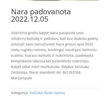
Nara padovanota
2022.12.05
Išskirtinio grožio katytė Nara pasipustė savo
sidabrinį kailiuką ir padukus, kad kuo skubiau galėtų
įsitaisyti savo namučiuose! Nara gimusi apie 2022
metų rugsėjo mėnesį, tvarkingai naudojasi katininiu
tualetu, švaraus kailiuko ir nukirminta, paskiepyta
kompleksine vakcina bei paženklinta mikročipu.
Katytė labai meili murkuliukė, išdykus žaisliukų
žaidintoja. Narai skambinti tel. 861263768,
Marijampolė
Kategorija:
Kačiukai Rado namus