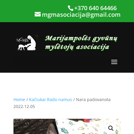
+370 640 64466
mgmasociacija@gmail.com
Home
/
Kačiukai Rado namus
/ Nara padovanota
2022.12.05