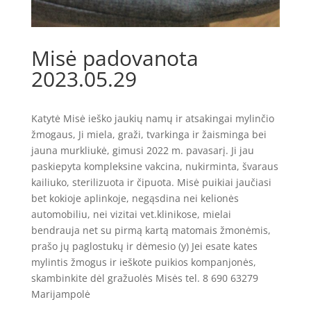
Misė padovanota
2023.05.29
Katytė Misė ieško jaukių namų ir atsakingai mylinčio
žmogaus, Ji miela, graži, tvarkinga ir žaisminga bei
jauna murkliukė, gimusi 2022 m. pavasarį. Ji jau
paskiepyta kompleksine vakcina, nukirminta, švaraus
kailiuko, sterilizuota ir čipuota. Misė puikiai jaučiasi
bet kokioje aplinkoje, negąsdina nei kelionės
automobiliu, nei vizitai vet.klinikose, mielai
bendrauja net su pirmą kartą matomais žmonėmis,
prašo jų paglostukų ir dėmesio (y) Jei esate kates
mylintis žmogus ir ieškote puikios kompanjonės,
skambinkite dėl gražuolės Misės tel. 8 690 63279
Marijampolė