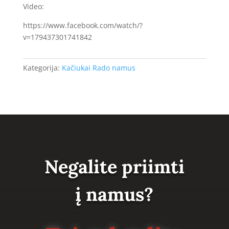
Video:
https://www.facebook.com/watch/?
v=179437301741842
Kategorija:
Kačiukai Rado namus
Negalite priimti
į namus?