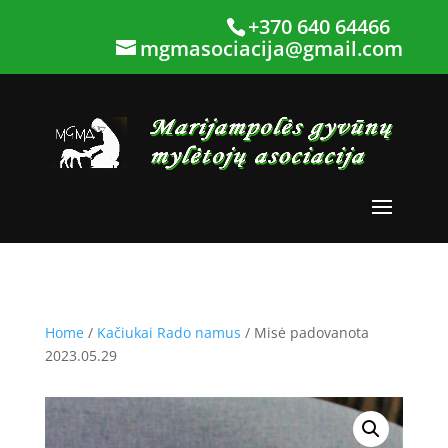
+370 640 64466
mgmasociacija@gmail.com
Home
/
Kačiukai Rado namus
/ Misė padovanota
2023.05.29