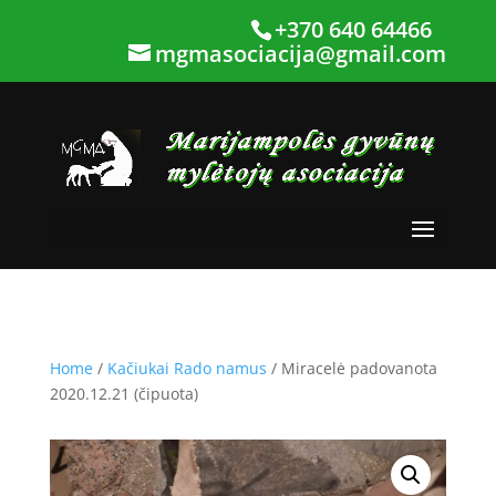
+370 640 64466
mgmasociacija@gmail.com
Home
/
Kačiukai Rado namus
/ Miracelė padovanota
2020.12.21 (čipuota)