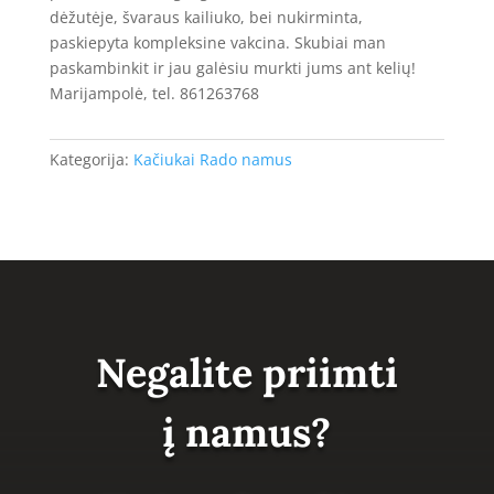
dėžutėje, švaraus kailiuko, bei nukirminta,
paskiepyta kompleksine vakcina. Skubiai man
paskambinkit ir jau galėsiu murkti jums ant kelių!
Marijampolė, tel. 861263768
Kategorija:
Kačiukai Rado namus
Negalite priimti
į namus?