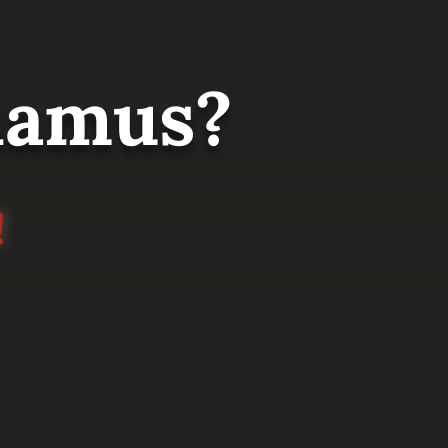
 namus?
!