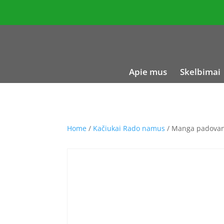
Apie mus
Skelbimai
Home
/
Kačiukai Rado namus
/ Manga padovan