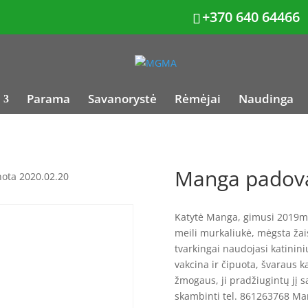
+370 640 64466
Parama
Savanorystė
Rėmėjai
Naudinga
Manga padova
ota 2020.02.20
Katytė Manga, gimusi 2019m.
meili murkaliukė, mėgsta žais
tvarkingai naudojasi katinini
vakcina ir čipuota, švaraus ka
žmogaus, ji pradžiugintų jį 
skambinti tel. 861263768 Ma