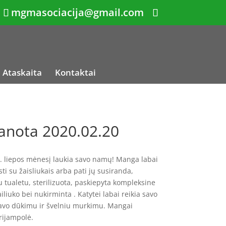
mgmasociacija@gmail.com
Ataskaita
Kontaktai
nota 2020.02.20
 liepos mėnesį laukia savo namų! Manga labai
ti su žaisliukais arba pati jų susiranda,
u tualetu, sterilizuota, paskiepyta kompleksine
iliuko bei nukirminta . Katytei labai reikia savo
savo dūkimu ir švelniu murkimu. Mangai
rijampolė.