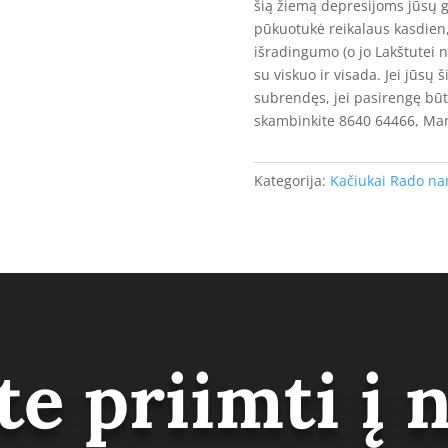
šią žiemą depresijoms jūsų g
pūkuotukė reikalaus kasdien, t
išradingumo (o jo Lakštutei n
su viskuo ir visada. Jei jūsų š
subrendęs, jei pasirengę būti
skambinkite 8640 64466, Mar
Kategorija:
Kačiukai Rado n
te priimti į