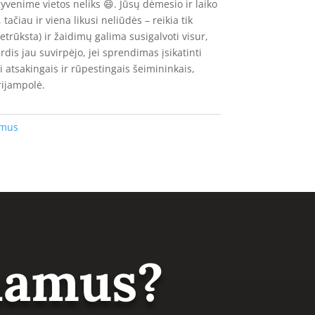
yvenime vietos neliks 😄. Jūsų dėmesio ir laiko
ačiau ir viena likusi neliūdės – reikia tik
etrūksta) ir žaidimų galima susigalvoti visur,
irdis jau suvirpėjo, jei sprendimas įsikatinti
 atsakingais ir rūpestingais šeimininkais,
ijampolė.
amus
 namus?