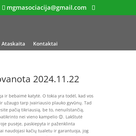
mgmasociacija@gmail.com
Ataskaita
Kontaktai
ovanota 2024.11.22
ga ir bebaimė katytė. O tokia yra todėl, kad vos
r užaugo tarp įvairiausio plauko gyvūnų. Tad
ite pačią tikriausią, be to, nenuilstančią,
atikrinto nei vieno kampelio 😊. Lakštutė
oje pusėje, paskiepyta ir paženklinta
i naudojasi kačių tualetu ir garantuoja, jog