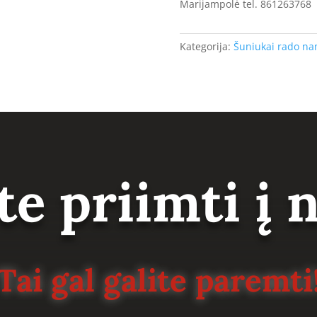
Marijampolė tel. 861263768
Kategorija:
Šuniukai rado n
te priimti į
Tai gal galite paremti