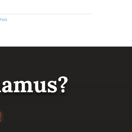
amus
 namus?
!