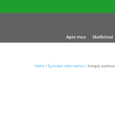
Apie mus
Skelbimai
Home
/
Šuniukai rado namus
/ Kongas padovan