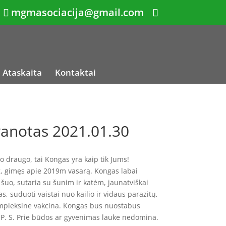
mgmasociacija@gmail.com
Ataskaita
Kontaktai
anotas 2021.01.30
io draugo, tai Kongas yra kaip tik Jums!
kg, gimęs apie 2019m vasarą. Kongas labai
šuo, sutaria su šunim ir katėm, jaunatviškai
, suduoti vaistai nuo kailio ir vidaus parazitų,
ompleksine vakcina. Kongas bus nuostabus
 P. S. Prie būdos ar gyvenimas lauke nedomina.