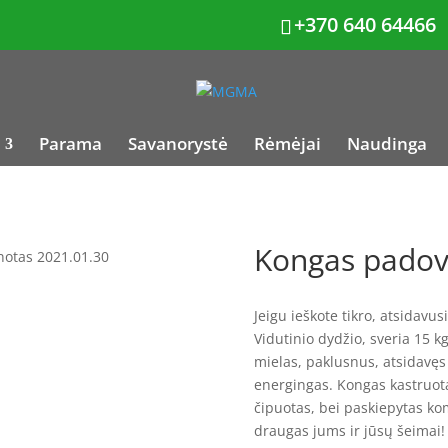
+370 640 64466
Parama
Savanorystė
Rėmėjai
Naudinga
Kongas padov
otas 2021.01.30
Jeigu ieškote tikro, atsidavus
Vidutinio dydžio, sveria 15 
mielas, paklusnus, atsidavęs 
energingas. Kongas kastruotas
čipuotas, bei paskiepytas k
draugas jums ir jūsų šeimai!