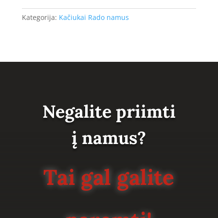
Kategorija:
Kačiukai Rado namus
Negalite priimti
į namus?
Tai gal galite