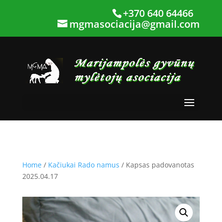
+370 640 64466
mgmasociacija@gmail.com
Home
/
Kačiukai Rado namus
/ Kapsas padovanotas
2025.04.17