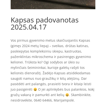
Kapsas padovanotas
2025.04.17
Vos pirmus gyvenimo metus skaičiuojantis Kapsas
(gimęs 2024 metų liepą) – sveikas, drūtas katinas,
paskiepytas kompleksiniu skiepu, kastruotas,
paženklintas mikroschema ir pasirengęs gyvenimo
kelionei. Trūksta ko? Ogi sodybos ar ūkio su
mylinčiais šeimininkai, kurioje galėtų rašyti tos
kelionės dienoraštį. Žadėjo Kapsas atsidėkodamas
saugoti namus nuo graužikų ir kitų atėjūnų. Dar
pasėdėti ant palangės, prasieiti tvora ir kitaip leisti
juo pasigėrėti
O jei aplinkybės bus palankios, kokį
gražų vakarą ir pamurkti ant kelių
. Skambinkite,
nesidrovėkite, 0640 64466, Marijampolė.