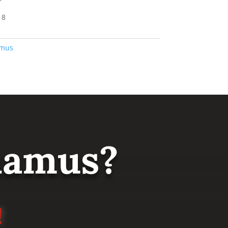
18
amus
 namus?
!