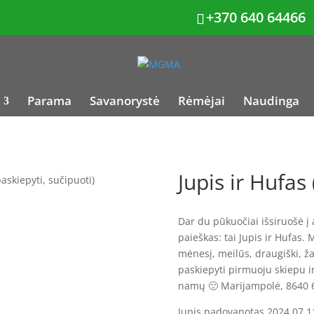
+370 640 64466
Parama
Savanorystė
Rėmėjai
Naudinga
Jupis ir Hufas
paskiepyti, sučipuoti)
Dar du pūkuočiai išsiruošė į
paieškas: tai Jupis ir Hufas.
mėnesį, meilūs, draugiški, ža
paskiepyti pirmuoju skiepu 
namų 🙂 Marijampolė, 8640 
Jupis padovanotas 2024.07.1