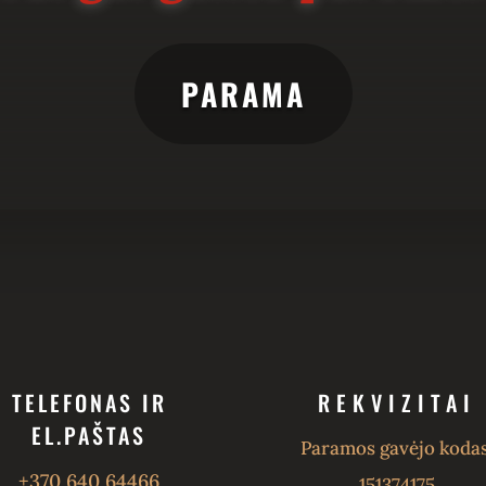
PARAMA
TELEFONAS IR
REKVIZITAI
EL.PAŠTAS
Paramos gavėjo kodas
+370 640 64466
151374175