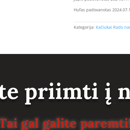
Hufas padovanotas 2024.07.
Kategorija:
Kačiukai Rado n
te priimti į
Tai gal galite paremti