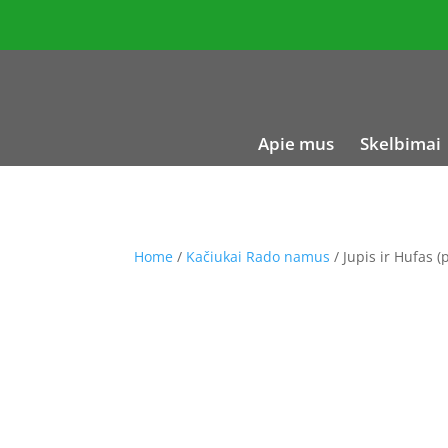
Apie mus
Skelbimai
Home
/
Kačiukai Rado namus
/ Jupis ir Hufas (