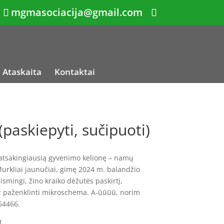
mgmasociacija@gmail.com
Ataskaita
Kontaktai
 (paskiepyti, sučipuoti)
 atsakingiausią gyvenimo kelionę – namų
 Murkliai jaunučiai, gimę 2024 m. balandžio
ismingi, žino kraiko dėžutės paskirtį,
ir paženklinti mikroschema. A-ūūūū, norim
64466.
1