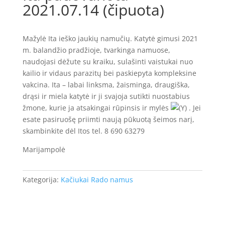
2021.07.14 (čipuota)
Mažylė Ita ieško jaukių namučių. Katytė gimusi 2021
m. balandžio pradžioje, tvarkinga namuose,
naudojasi dėžute su kraiku, sulašinti vaistukai nuo
kailio ir vidaus parazitų bei paskiepyta kompleksine
vakcina. Ita – labai linksma, žaisminga, draugiška,
drąsi ir miela katytė ir ji svajoja sutikti nuostabius
žmone, kurie ja atsakingai rūpinsis ir mylės
. Jei
esate pasiruošę priimti naują pūkuotą šeimos narį,
skambinkite dėl Itos tel. 8 690 63279
Marijampolė
Kategorija:
Kačiukai Rado namus