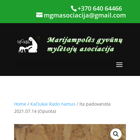
+370 640 64466
mgmasociacija@gmail.com
Home
/
Kačiukai Rado namus
/ Ita padovanota
2021.07.14 (čipuota)