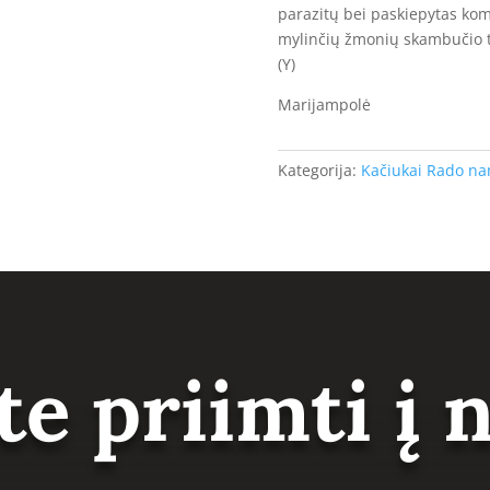
parazitų bei paskiepytas kom
mylinčių žmonių skambučio te
(Y)
Marijampolė
Kategorija:
Kačiukai Rado n
te priimti į