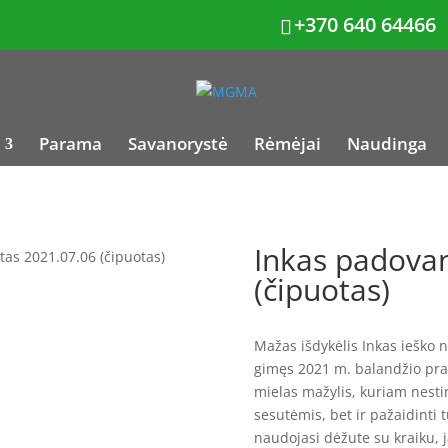
+370 640 64466
Parama
Savanorystė
Rėmėjai
Naudinga
Inkas padova
as 2021.07.06 (čipuotas)
(čipuotas)
Mažas išdykėlis Inkas ieško n
gimęs 2021 m. balandžio prad
mielas mažylis, kuriam nestin
sesutėmis, bet ir pažaidinti t
naudojasi dėžute su kraiku, j