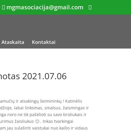
mgmasociacija@gmail.com
Ataskaita
Kontaktai
notas 2021.07.06
amučių ir atsakingų šeimininkų ! Katinėlis
žioje, labai linksmas, smalsus, žaismingas ir
ga noro ne tik pašėlioti su savo broliukais ir
urimus žaisliukus 🙂 . Inkas tvarkingai
am jau sulašinti vaistukai nuo kailio ir vidaus