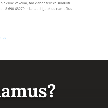
pleksine vakcina, tad dabar telieka sulaukti
l. 8 690 63279 ir keliauti į jaukius namučius
amus
 namus?