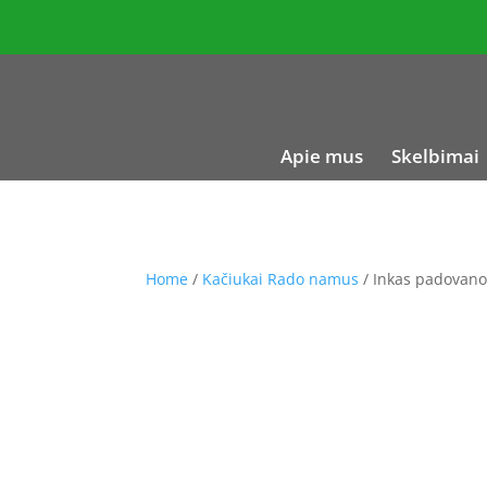
Apie mus
Skelbimai
Home
/
Kačiukai Rado namus
/ Inkas padovanot