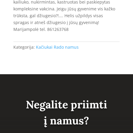
kailiuko, nukirmintas, kastruotas bei paskiepytas
kompleksine vakcina. Jeigu jūsų gyvenime vis kažko
trūksta, gal džiugesio?!…. Helis užpildys visas
spragas ir atneš džiugesio į jūsų gyvenimą!
Marijampolė tel. 861263768
Kategorija:
Kačiukai Rado namus
Negalite priimti
į namus?