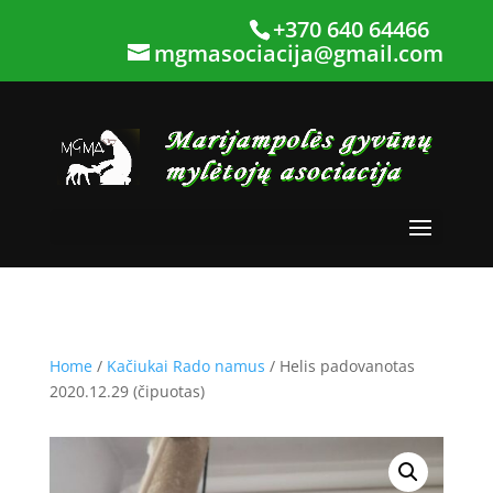
+370 640 64466
mgmasociacija@gmail.com
Home
/
Kačiukai Rado namus
/ Helis padovanotas
2020.12.29 (čipuotas)