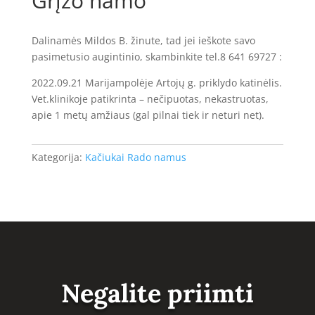
Grįžo namo
Dalinamės Mildos B. žinute, tad jei ieškote savo
pasimetusio augintinio, skambinkite tel.8 641 69727 :
2022.09.21 Marijampolėje Artojų g. priklydo katinėlis.
Vet.klinikoje patikrinta – nečipuotas, nekastruotas,
apie 1 metų amžiaus (gal pilnai tiek ir neturi net).
Kategorija:
Kačiukai Rado namus
Negalite priimti