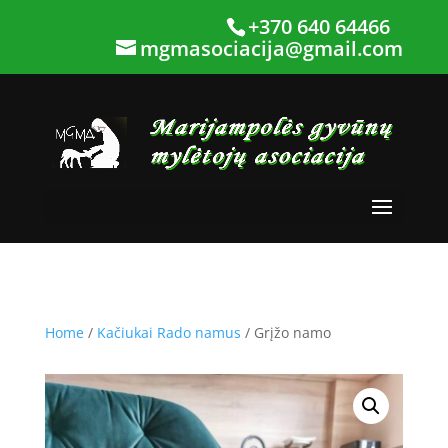
+370 640 64466
mgmasociacija@gmail.com
Home
/
Kačiukai Rado namus
/ Grįžo namo