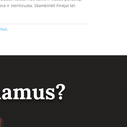
a ir sterilizuota. Skambinkit Finėjai tel.
amus
 namus?
!