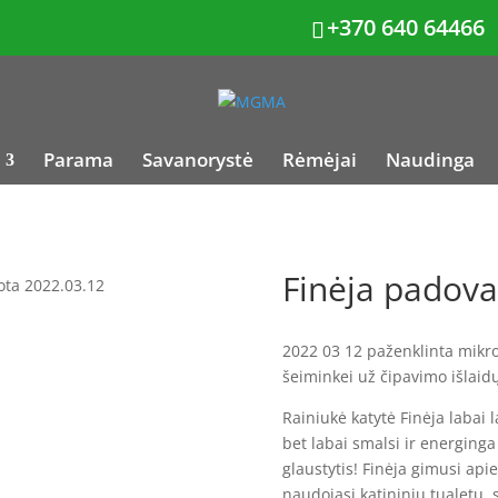
+370 640 64466
Parama
Savanorystė
Rėmėjai
Naudinga
Finėja padova
ota 2022.03.12
2022 03 12 paženklinta mikro
šeiminkei už čipavimo išlai
Rainiukė katytė Finėja labai 
bet labai smalsi ir energinga
glaustytis! Finėja gimusi ap
naudojasi katininiu tualetu, s