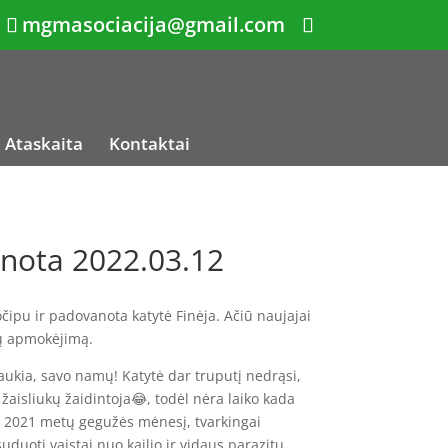
mgmasociacija@gmail.com
Ataskaita
Kontaktai
nota 2022.03.12
čipu ir padovanota katytė Finėja. Ačiū naujajai
dų apmokėjimą.
laukia, savo namų! Katytė dar truputį nedrąsi,
 žaisliukų žaidintoja😂, todėl nėra laiko kada
ie 2021 metų gegužės mėnesį, tvarkingai
uduoti vaistai nuo kailio ir vidaus parazitų,