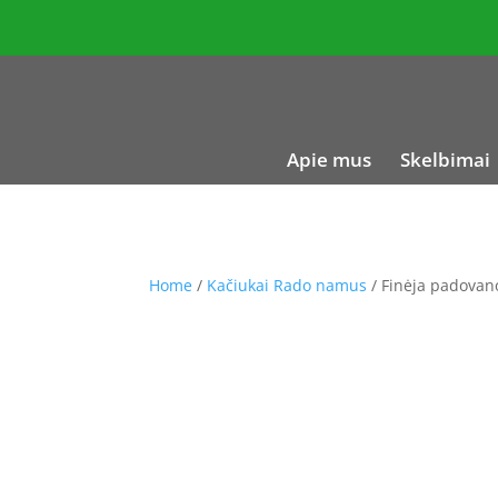
Apie mus
Skelbimai
Home
/
Kačiukai Rado namus
/ Finėja padovan