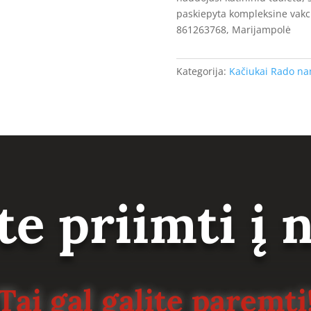
paskiepyta kompleksine vakcin
861263768, Marijampolė
Kategorija:
Kačiukai Rado n
te priimti į
Tai gal galite paremti