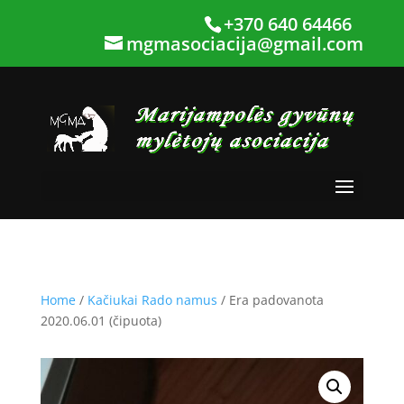
+370 640 64466
mgmasociacija@gmail.com
Home
/
Kačiukai Rado namus
/ Era padovanota
2020.06.01 (čipuota)