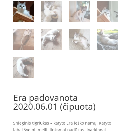
Era padovanota
2020.06.01 (čipuota)
Snieginis tigriukas – katytė Era ieško namų. Katytė
labai švelni, meili, linksmai padūkus, tvarkingai