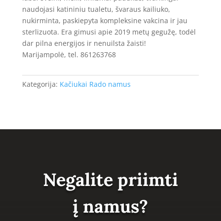
naudojasi katininiu tualetu, švaraus kailiuko,
nukirminta, paskiepyta kompleksine vakcina ir jau
sterlizuota. Era gimusi apie 2019 metų gegužę, todėl
dar pilna energijos ir nenuilsta žaisti!
Marijampolė, tel. 861263768
Kategorija:
Kačiukai Rado namus
Negalite priimti
į namus?