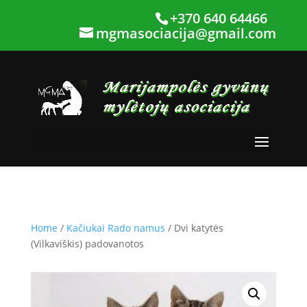
+370 640 64466
mgmasociacija@gmail.com
Home
/
Kačiukai Rado namus
/ Dvi katytės
(Vilkaviškis) padovanotos