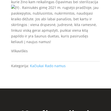
kurie žino kam reikalingas čipavimas bei sterilizacija
. Rainiukės gimę 2021 m. rugsėjo pradžioje, jau
paskiepytos, nublusintos, nukirmintos, naudojasi
kraiko dėžute. Jos abi labai panašios, bet kartu ir
skirtingos : viena drąsesnė, judresnė, kita ramesnė,
linkusi viską gerai apmąstyti, puikiai viena kitą
papildo ir yra šaunus duetas, kuris pasiruošęs
keliauti į naujus namus!
Vilkaviškis
Kategorija:
Kačiukai Rado namus