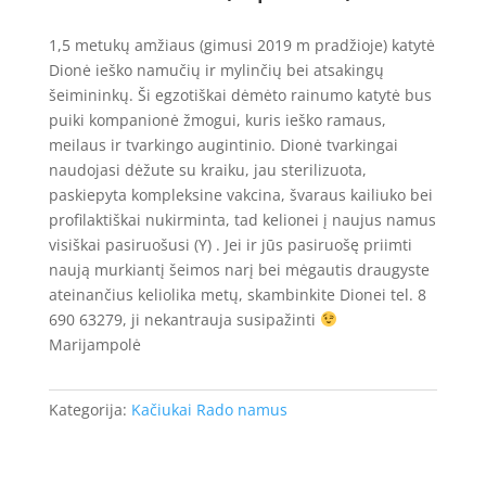
1,5 metukų amžiaus (gimusi 2019 m pradžioje) katytė
Dionė ieško namučių ir mylinčių bei atsakingų
šeimininkų. Ši egzotiškai dėmėto rainumo katytė bus
puiki kompanionė žmogui, kuris ieško ramaus,
meilaus ir tvarkingo augintinio. Dionė tvarkingai
naudojasi dėžute su kraiku, jau sterilizuota,
paskiepyta kompleksine vakcina, švaraus kailiuko bei
profilaktiškai nukirminta, tad kelionei į naujus namus
visiškai pasiruošusi (Y) . Jei ir jūs pasiruošę priimti
naują murkiantį šeimos narį bei mėgautis draugyste
ateinančius keliolika metų, skambinkite Dionei tel. 8
690 63279, ji nekantrauja susipažinti
Marijampolė
Kategorija:
Kačiukai Rado namus