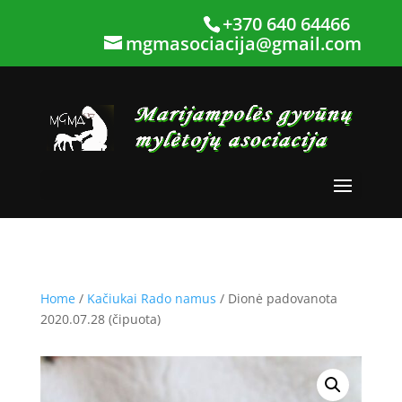
+370 640 64466
mgmasociacija@gmail.com
Home
/
Kačiukai Rado namus
/ Dionė padovanota
2020.07.28 (čipuota)