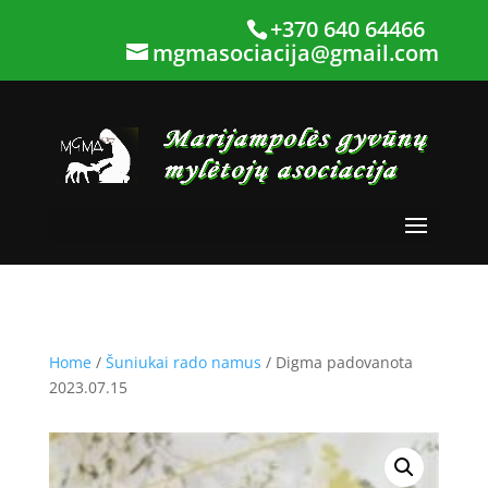
+370 640 64466
mgmasociacija@gmail.com
Home
/
Šuniukai rado namus
/ Digma padovanota
2023.07.15