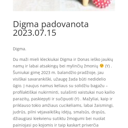
Digma padovanota
2023.07.15
Digma.
Du maži mieli kleckiukai Digma ir Donas ieško jaukių
namų ir labai atsakingų bei mylinčių žmonių
(Y) .
Šuniukai gimę 2023 m. balandžio pradžioje, jau
visiškai savarankiški, užaugę žada būti nedidelio
ūgio. Į naujus namus keliaus su solidžiu bagažu –
profilaktiškai nukirminti, sulašinti vaistukai nuo kailio
parazitų, paskiepyti ir sučipuoti (Y) . Mažyliai, kaip ir
priklauso tokio amžiaus cucikėliams, labai žaismingi,
judrūs, pilni vėjavaikiškų idėjų, smalsūs, drąsūs,
džiaugiasi kiekvienu sutiktu žmogumi bei nuolat
painiojasi po kojomis ir taip kaskart priverčia