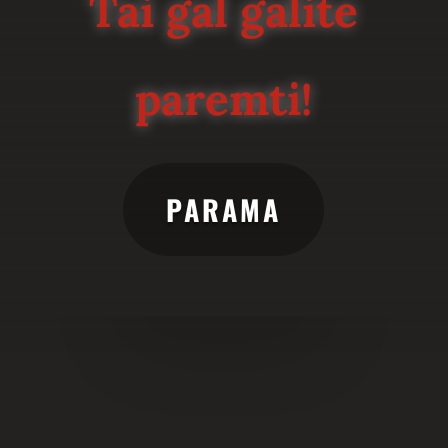
Tai gal galite
paremti!
PARAMA