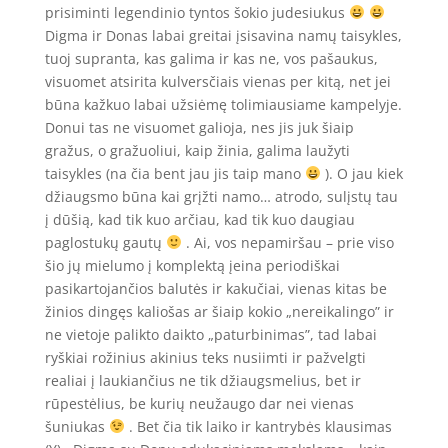
prisiminti legendinio tyntos šokio judesiukus
Digma ir Donas labai greitai įsisavina namų taisykles,
tuoj supranta, kas galima ir kas ne, vos pašaukus,
visuomet atsirita kulversčiais vienas per kitą, net jei
būna kažkuo labai užsiėmę tolimiausiame kampelyje.
Donui tas ne visuomet galioja, nes jis juk šiaip
gražus, o gražuoliui, kaip žinia, galima laužyti
taisykles (na čia bent jau jis taip mano
). O jau kiek
džiaugsmo būna kai grįžti namo… atrodo, sulįstų tau
į dūšią, kad tik kuo arčiau, kad tik kuo daugiau
paglostukų gautų
. Ai, vos nepamiršau – prie viso
šio jų mielumo į komplektą įeina periodiškai
pasikartojančios balutės ir kakučiai, vienas kitas be
žinios dingęs kaliošas ar šiaip kokio „nereikalingo” ir
ne vietoje palikto daikto „paturbinimas”, tad labai
ryškiai rožinius akinius teks nusiimti ir pažvelgti
realiai į laukiančius ne tik džiaugsmelius, bet ir
rūpestėlius, be kurių neužaugo dar nei vienas
šuniukas
. Bet čia tik laiko ir kantrybės klausimas