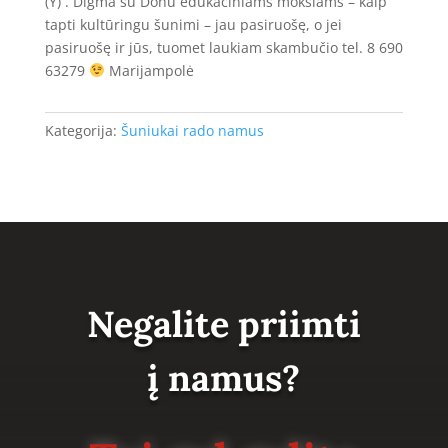
(Y) . Digma su Donu edukaciniams mokslams – kaip
tapti kultūringu šunimi – jau pasiruošę, o jei
pasiruošę ir jūs, tuomet laukiam skambučio tel. 8 690
63279
Marijampolė
Kategorija:
Šuniukai rado namus
Negalite priimti
į namus?