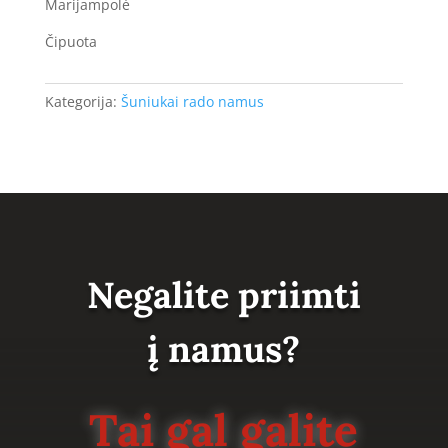
Marijampolė
Čipuota
Kategorija:
Šuniukai rado namus
Negalite priimti
į namus?
Tai gal galite