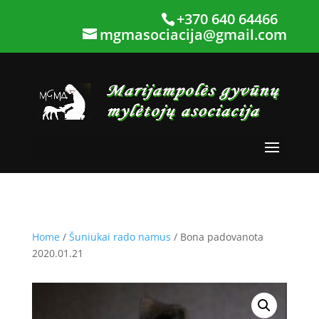
+370 640 64466
mgmasociacija@gmail.com
Home
/
Šuniukai rado namus
/ Bona padovanota
2020.01.21