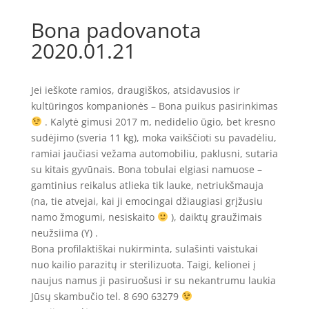
Bona padovanota
2020.01.21
Jei ieškote ramios, draugiškos, atsidavusios ir
kultūringos kompanionės – Bona puikus pasirinkimas
. Kalytė gimusi 2017 m, nedidelio ūgio, bet kresno
sudėjimo (sveria 11 kg), moka vaikščioti su pavadėliu,
ramiai jaučiasi vežama automobiliu, paklusni, sutaria
su kitais gyvūnais. Bona tobulai elgiasi namuose –
gamtinius reikalus atlieka tik lauke, netriukšmauja
(na, tie atvejai, kai ji emocingai džiaugiasi grįžusiu
namo žmogumi, nesiskaito
), daiktų graužimais
neužsiima (Y) .
Bona profilaktiškai nukirminta, sulašinti vaistukai
nuo kailio parazitų ir sterilizuota. Taigi, kelionei į
naujus namus ji pasiruošusi ir su nekantrumu laukia
Jūsų skambučio tel. 8 690 63279