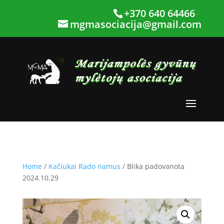
+370 640 64466
mgmasociacija@gmail.com
Home
/
Kačiukai Rado namus
/ Blika padovanota
2024.10.29