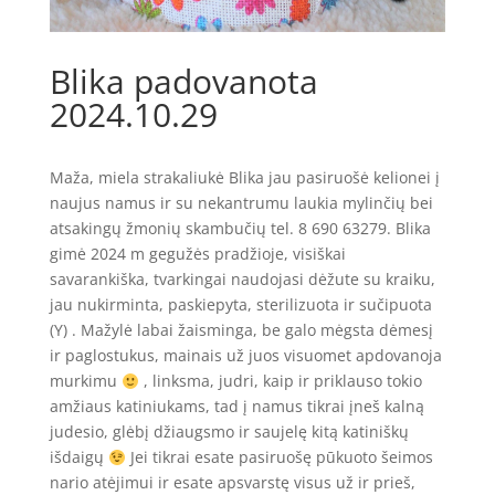
Blika padovanota
2024.10.29
Maža, miela strakaliukė Blika jau pasiruošė kelionei į
naujus namus ir su nekantrumu laukia mylinčių bei
atsakingų žmonių skambučių tel. 8 690 63279. Blika
gimė 2024 m gegužės pradžioje, visiškai
savarankiška, tvarkingai naudojasi dėžute su kraiku,
jau nukirminta, paskiepyta, sterilizuota ir sučipuota
(Y) . Mažylė labai žaisminga, be galo mėgsta dėmesį
ir paglostukus, mainais už juos visuomet apdovanoja
murkimu
, linksma, judri, kaip ir priklauso tokio
amžiaus katiniukams, tad į namus tikrai įneš kalną
judesio, glėbį džiaugsmo ir saujelę kitą katiniškų
išdaigų
Jei tikrai esate pasiruošę pūkuoto šeimos
nario atėjimui ir esate apsvarstę visus už ir prieš,