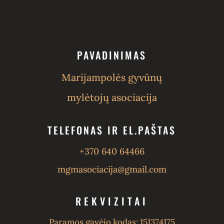
PAVADINIMAS
Marijampolės gyvūnų
mylėtojų asociacija
TELEFONAS IR EL.PAŠTAS
+370 640 64466
mgmasociacija@gmail.com
REKVIZITAI
Paramos gavėjo kodas: 151374175