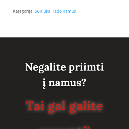
Kategorija:
Šuniukai rado namus
Negalite priimti
į namus?
Tai gal galite