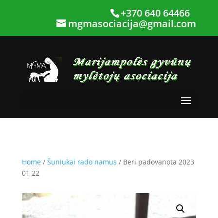
+370 640 64466
mgmasociacija@gmail.com
Home
/
Šuniukai rado namus
/ Beri padovanota 2023
01 22