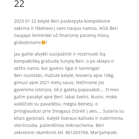
22
2023 01 22 kalytė Beri paskiepyta kompleksine
vakcina ir iškeliavo į savo naujus namus. Ačiū Beri
naujajai šeiminkei už finansinę paramą mūsų
globotiniams
!
Jau galite atvykti susipažinti ir rezervuoti šią
kompaktišką gražuolę šunytę Beri, o po skiepo ir
vežtis namo, kur gyvens ilgai ir laimingai!
Beri nuostabi, mažutė kalytė, tesveria apie 10kg,
gimusi apie 2021 metų sausį. Nežinome jos
gyvenimo istorijos, tik ji galėtų papasakot…. O mes
galim pasakyt apie Beri: labai švelni, klusni, moka
vaikščioti su pavadėliu, mėgta dėmesį, o
prisiglaudusi prie žmogaus žiūrėti į akis…. Sutaria su
kitais gyvūnais. Kalytė švaraus kailiuko ir nukirminta,
sterilizuota, paženklinta mikroschema. Beri
sekretorei skambinti tel. 861263768, Marijampolė.