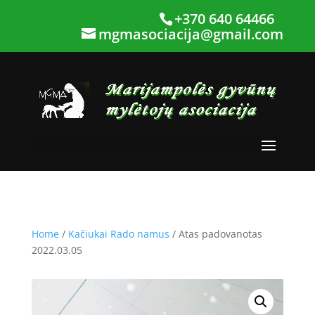
+370 640 64466
mgmasociacija@gmail.com
Home
/
Kačiukai Rado namus
/ Atas padovanotas
2022.03.05