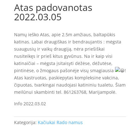
Atas padovanotas
2022.03.05
Namų ieško Atas, apie 2.5m amžiaus, baltapūkis
katinas. Labai draugiškas ir bendraujantis : mėgsta
suaugusių ir vaikų draugiją, nėra priešiškai
nusiteikęs ir prieš kitus gyvūnus. Na ir kaip visi
katinaičiai – mėgsta įsitaisyti dėžėse, dėžutėse,
pintinėse, o žmogaus pašonėje visų smagiausia
!
Atas kastruotas, paskiepytas kompleksine vakcina,
čipuotas, tvarkingai naudojasi katininiu tualetu. Šiam
meilūnui skambinti tel. 861263768, Marijampolė.
Info 2022.03.02
Kategorija:
Kačiukai Rado namus