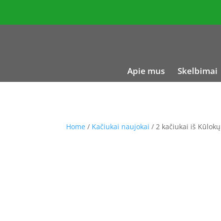
Apie mus
Skelbimai
Home
/
Kačiukai naujokai
/ 2 kačiukai iš Kūlokų