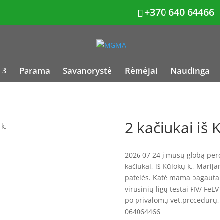
+370 640 64466
Parama
Savanorystė
Rėmėjai
Naudinga
2 kačiukai iš 
 k.
2026 07 24 į mūsų globą perdu
kačiukai, iš Kūlokų k., Marij
patelės. Katė mama pagauta i
virusinių ligų testai FIV/ FeL
po privalomų vet.procedūrų,
064064466