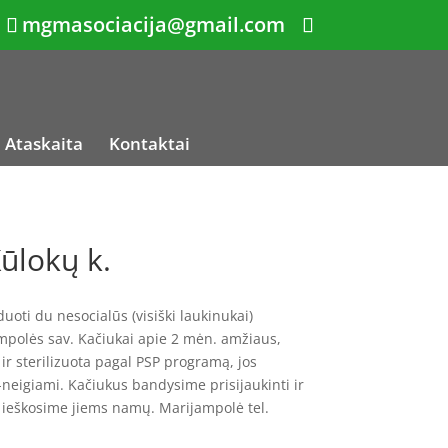
mgmasociacija@gmail.com
Ataskaita
Kontaktai
Kūlokų k.
oti du nesocialūs (visiški laukinukai)
ampolės sav. Kačiukai apie 2 mėn. amžiaus,
r sterilizuota pagal PSP programą, jos
V-neigiami. Kačiukus bandysime prisijaukinti ir
 ieškosime jiems namų. Marijampolė tel.