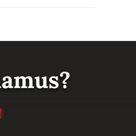
 namus?
!