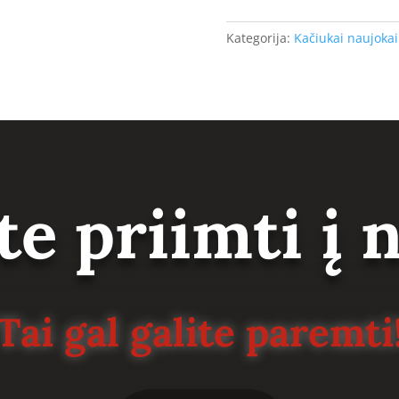
Kategorija:
Kačiukai naujokai
te priimti į
Tai gal galite paremti