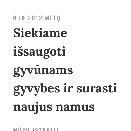
NUO 2012 METŲ
Siekiame
išsaugoti
gyvūnams
gyvybes ir surasti
naujus namus
MŪSŲ ISTORIJA