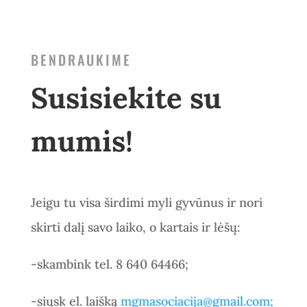
BENDRAUKIME
Susisiekite su
mumis!
Jeigu tu visa širdimi myli gyvūnus ir nori
skirti dalį savo laiko, o kartais ir lėšų:
-skambink tel. 8 640 64466;
-siųsk el. laišką
mgmasociacija@gmail.com;