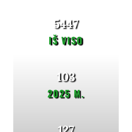
5447
IŠ VISO
103
2025 M.
127