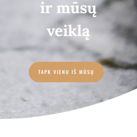
ir mūsų
veiklą
TAPK VIENU IŠ MŪSŲ