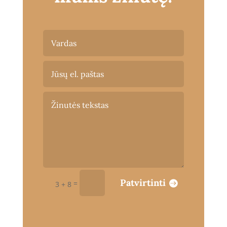
Patvirtinti
=
3 + 8