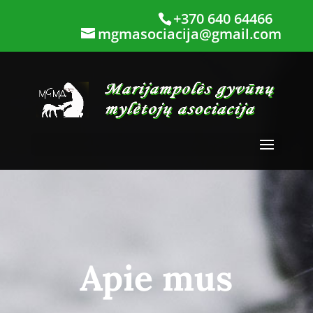
+370 640 64466
mgmasociacija@gmail.com
Apie mus